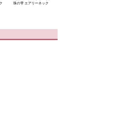
ク
珠の雫 エアリーネック
レス