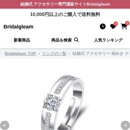
結婚式 アクセサリー
専門通販サイト
Bridalgleam
10,000
円以上のご購入で送料無料
0
0
Bridalgleam
新着商品
商品を検索
人気ランキング
Bridalgleam TOP
›
リングの一覧
›
結婚式 アクセサリー 煌めき ク
Previous slide
Ne