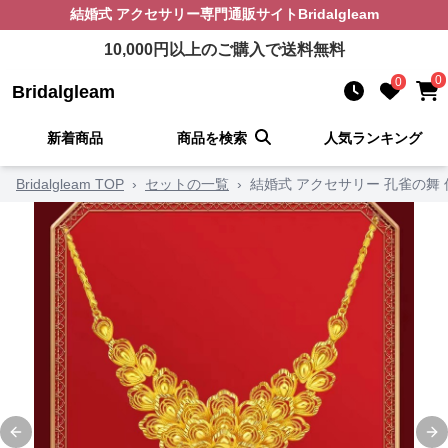
結婚式 アクセサリー
専門通販サイト
Bridalgleam
10,000
円以上のご購入で送料無料
0
0
Bridalgleam
新着商品
商品を検索
人気ランキング
Bridalgleam TOP
›
セットの一覧
›
結婚式 アクセサリー 孔雀の舞
Previous slide
Ne