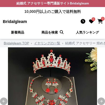
結婚式 アクセサリー
専門通販サイト
Bridalgleam
10,000
円以上のご購入で送料無料
0
0
Bridalgleam
新着商品
商品を検索
人気ランキング
Bridalgleam TOP
›
イヤリングの一覧
›
結婚式 アクセサリー 煌
Previous slide
Ne