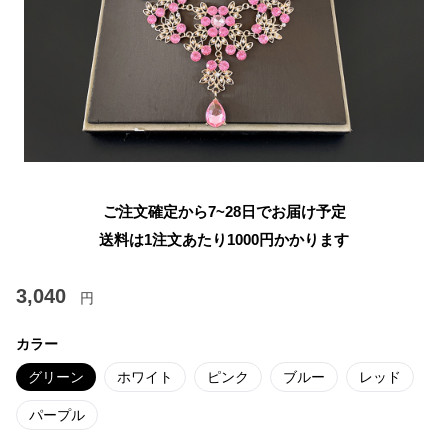
ご注文確定から7~28日でお届け予定
送料は1注文あたり
1000
円かかります
3,040
円
カラー
グリーン
ホワイト
ピンク
ブルー
レッド
パープル