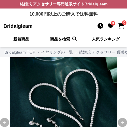
結婚式 アクセサリー
専門通販サイト
Bridalgleam
10,000
円以上のご購入で送料無料
0
0
Bridalgleam
新着商品
商品を検索
人気ランキング
Bridalgleam TOP
›
イヤリングの一覧
›
結婚式 アクセサリー 優
Previous slide
Ne