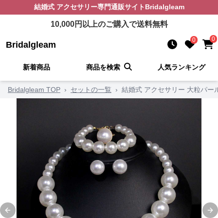
結婚式 アクセサリー
専門通販サイト
Bridalgleam
10,000
円以上のご購入で送料無料
0
0
Bridalgleam
新着商品
商品を検索
人気ランキング
Bridalgleam TOP
›
セットの一覧
›
結婚式 アクセサリー 大粒パ
Previous slide
Ne