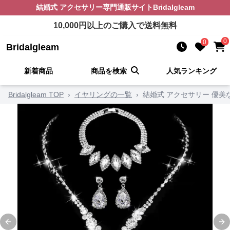
結婚式 アクセサリー
専門通販サイト
Bridalgleam
10,000
円以上のご購入で送料無料
0
0
Bridalgleam
新着商品
商品を検索
人気ランキング
Bridalgleam TOP
›
イヤリングの一覧
›
結婚式 アクセサリー 優
Previous slide
Ne