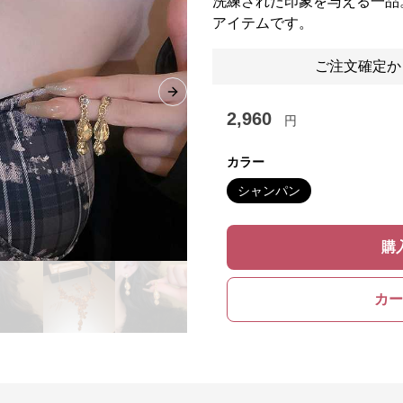
洗練された印象を与える一品
アイテムです。
ご注文確定か
Next slide
2,960
円
カラー
シャンパン
購
カー