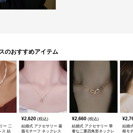
ス
のおすすめアイテム
¥
2,620
¥
2,660
¥
2,7
(税込)
(税込)
リー 二
結婚式 アクセサリー 薔
結婚式 アクセサリー 華
結婚式
ス 結
薇モチーフ ネックレス
奢な二重四角形ネックレ
根モ