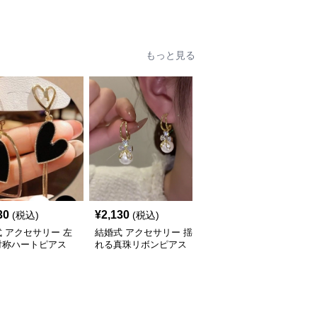
 きらきら輝くライ
ース 上品チャーム付き
トーン
華奢首飾り
もっと見る
30
¥
2,130
¥
2,100
(税込)
(税込)
(税込)
 アクセサリー 左
結婚式 アクセサリー 揺
結婚式 アクセサリー 煌
対称ハートピアス
れる真珠リボンピアス
めく雫型連なりロング垂
る女性用ピアス
上品な大粒輝き韓国風
れ下がりピアス