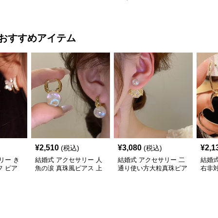
ム付き
華奢チェーン 上品
ス 輝く石付き
華奢
ンス
おすすめアイテム
¥
2,510
¥
3,080
¥
2,1
(税込)
(税込)
リー き
結婚式 アクセサリー 人
結婚式 アクセサリー 二
結婚式
 ピア
魚の涙 真珠風ピアス 上
通り使い方大粒真珠ピア
右非
上品
品 結婚式対応
ス女性用
揺れ