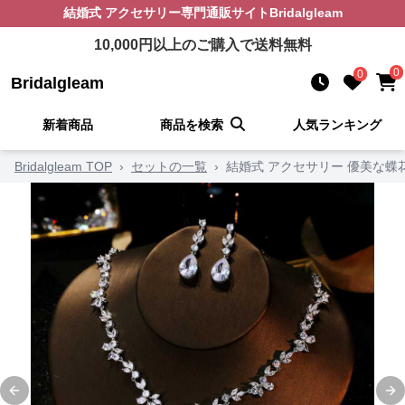
結婚式 アクセサリー
専門通販サイト
Bridalgleam
10,000
円以上のご購入で送料無料
0
0
Bridalgleam
新着商品
商品を検索
人気ランキング
Bridalgleam TOP
›
セットの一覧
›
結婚式 アクセサリー 優美な蝶
Previous slide
Ne