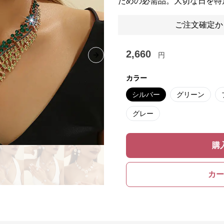
ための必需品。大切な日を特
ご注文確定か
2,660
円
Next slide
カラー
シルバー
グリーン
グレー
購
カー