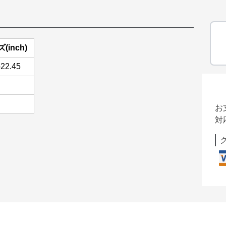
(inch)
-22.45
お
対