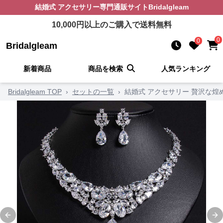
結婚式 アクセサリー
専門通販サイト
Bridalgleam
10,000
円以上のご購入で送料無料
0
0
Bridalgleam
新着商品
商品を検索
人気ランキング
Bridalgleam TOP
›
セットの一覧
›
結婚式 アクセサリー 贅沢な煌
Previous slide
Ne