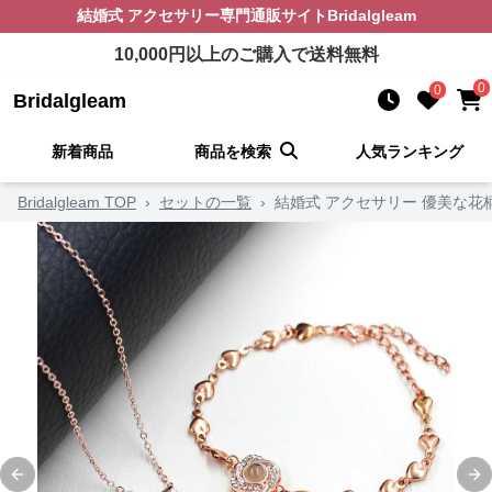
結婚式 アクセサリー
専門通販サイト
Bridalgleam
10,000
円以上のご購入で送料無料
0
0
Bridalgleam
新着商品
商品を検索
人気ランキング
Bridalgleam TOP
›
セットの一覧
›
結婚式 アクセサリー 優美な花
Previous slide
Ne