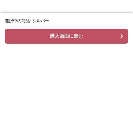
選択中の商品: シルバー
選択中の商品: シルバー
購入画面に進む
購入画面に進む
Bridalgleam
について
会社概要