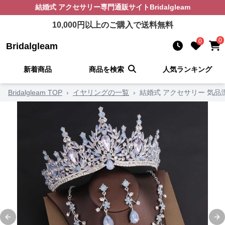
結婚式 アクセサリー
専門通販サイト
Bridalgleam
10,000
円以上のご購入で送料無料
0
0
Bridalgleam
新着商品
商品を検索
人気ランキング
Bridalgleam TOP
›
イヤリングの一覧
›
結婚式 アクセサリー 気
Previous slide
Ne