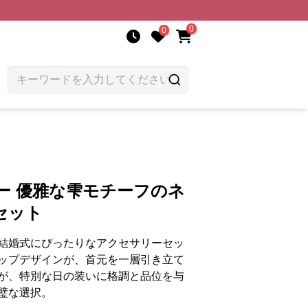
0
0
ー 優雅な雫モチーフのネ
セット
結婚式にぴったりなアクセサリーセッ
ップデザインが、首元を一層引き立て
が、特別な日の装いに格調と品位を与
璧な選択。