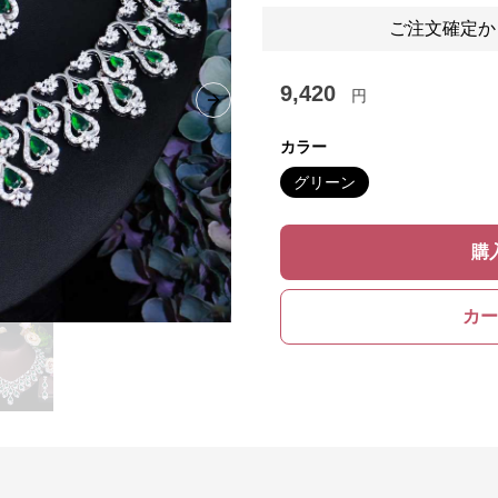
ご注文確定か
9,420
円
Next slide
カラー
グリーン
購
カー