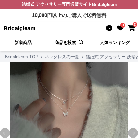
結婚式 アクセサリー
専門通販サイト
Bridalgleam
10,000
円以上のご購入で送料無料
0
0
Bridalgleam
新着商品
商品を検索
人気ランキング
Bridalgleam TOP
›
ネックレスの一覧
›
結婚式 アクセサリー 妖
Previous slide
Ne