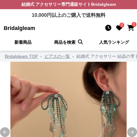
結婚式 アクセサリー
専門通販サイト
Bridalgleam
10,000
円以上のご購入で送料無料
0
0
Bridalgleam
新着商品
商品を検索
人気ランキング
Bridalgleam TOP
›
ピアスの一覧
›
結婚式 アクセサリー 結晶の雫
Previous slide
Ne