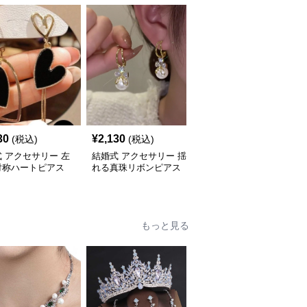
30
¥
2,130
¥
2,100
(税込)
(税込)
(税込)
 アクセサリー 左
結婚式 アクセサリー 揺
結婚式 アクセサリー 煌
対称ハートピアス
れる真珠リボンピアス
めく雫型連なりロング垂
る女性用ピアス
上品な大粒輝き韓国風
れ下がりピアス
もっと見る