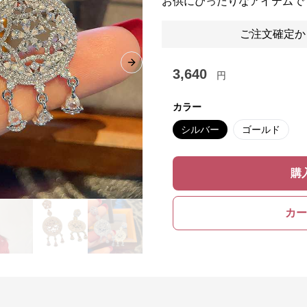
お供にぴったりなアイテムで
ご注文確定か
Next slide
3,640
円
カラー
シルバー
ゴールド
購
カー