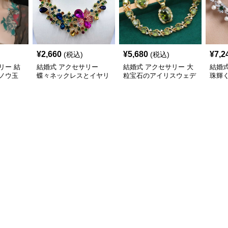
¥
2,660
¥
5,680
¥
7,2
(税込)
(税込)
リー 結
結婚式 アクセサリー
結婚式 アクセサリー 大
結婚式
ノウ玉
蝶々ネックレスとイヤリ
粒宝石のアイリスウェデ
珠輝
ン イヤ
ングのキラめきセット
ィングジュエリーセット
セッ