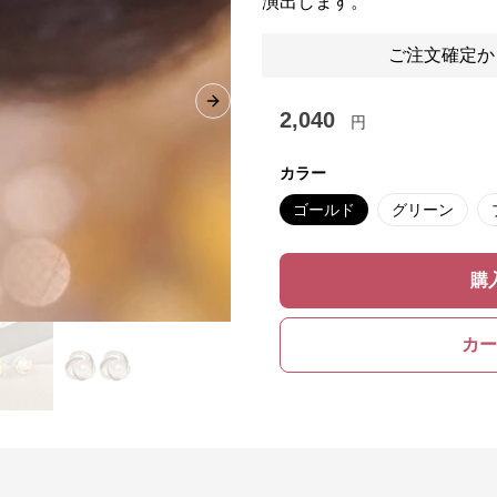
演出します。
ご注文確定か
Next slide
2,040
円
カラー
ゴールド
グリーン
購
カー