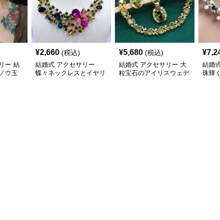
¥
2,660
¥
5,680
¥
7,2
(税込)
(税込)
リー 結
結婚式 アクセサリー
結婚式 アクセサリー 大
結婚式
ノウ玉
蝶々ネックレスとイヤリ
粒宝石のアイリスウェデ
珠輝
ン イヤ
ングのキラめきセット
ィングジュエリーセット
セッ