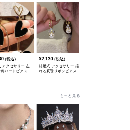
30
¥
2,130
¥
2,100
(税込)
(税込)
(税込)
 アクセサリー 左
結婚式 アクセサリー 揺
結婚式 アクセサリー 煌
対称ハートピアス
れる真珠リボンピアス
めく雫型連なりロング垂
る女性用ピアス
上品な大粒輝き韓国風
れ下がりピアス
もっと見る