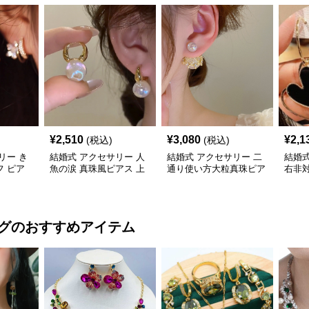
¥
2,510
¥
3,080
¥
2,1
(税込)
(税込)
リー き
結婚式 アクセサリー 人
結婚式 アクセサリー 二
結婚式
 ピア
魚の涙 真珠風ピアス 上
通り使い方大粒真珠ピア
右非
上品
品 結婚式対応
ス女性用
揺れ
グ
のおすすめアイテム