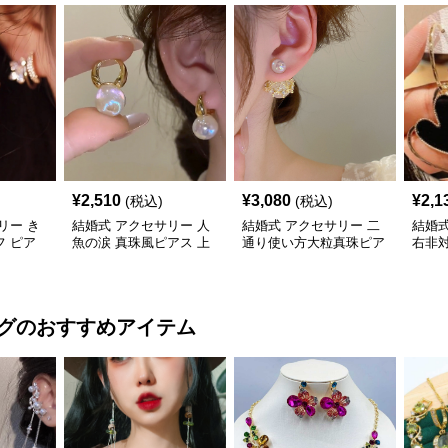
¥
2,510
¥
3,080
¥
2,1
(税込)
(税込)
リー き
結婚式 アクセサリー 人
結婚式 アクセサリー 二
結婚式
 ピア
魚の涙 真珠風ピアス 上
通り使い方大粒真珠ピア
右非
上品
品 結婚式対応
ス女性用
揺れ
グ
のおすすめアイテム