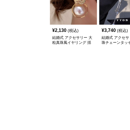
¥
2,130
¥
3,740
(税込)
(税込)
結婚式 アクセサリー 大
結婚式 アクセサ
粒真珠風イヤリング 揺
珠チェーンタッセ
れる上品パール
ヤリング 結婚式
上品な耳飾り