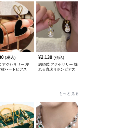
30
¥
2,130
¥
2,100
(税込)
(税込)
(税込)
 アクセサリー 左
結婚式 アクセサリー 揺
結婚式 アクセサリー 煌
対称ハートピアス
れる真珠リボンピアス
めく雫型連なりロング垂
る女性用ピアス
上品な大粒輝き韓国風
れ下がりピアス
もっと見る