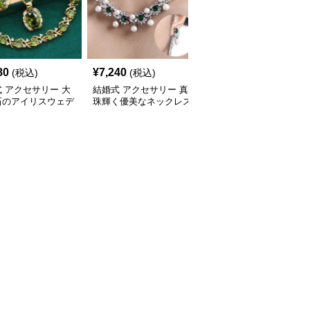
80
¥
7,240
¥
3,960
(税込)
(税込)
(税込)
 アクセサリー 大
結婚式 アクセサリー 真
結婚式 アクセサリー 気
石のアイリスウェデ
珠輝く優美なネックレス
品漂う結晶ティアラ＆ア
グジュエリーセット
セット
クセサリーセット