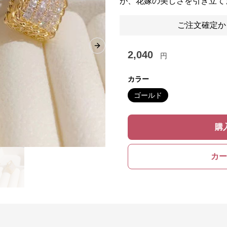
が、花嫁の美しさを引き立て
ご注文確定か
Next slide
2,040
円
カラー
ゴールド
購
カー