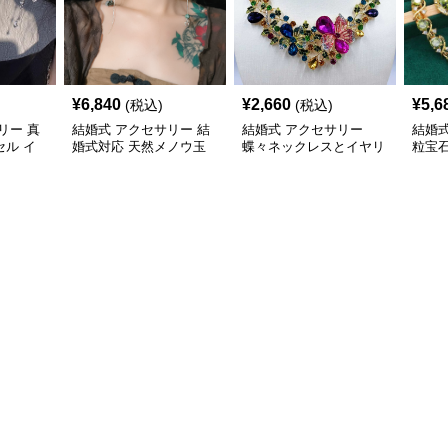
¥
6,840
¥
2,660
¥
5,6
(税込)
(税込)
リー 真
結婚式 アクセサリー 結
結婚式 アクセサリー
結婚式
ル イ
婚式対応 天然メノウ玉
蝶々ネックレスとイヤリ
粒宝
 穴不要
石 ロングチェーン イヤ
ングのキラめきセット
ィン
リング