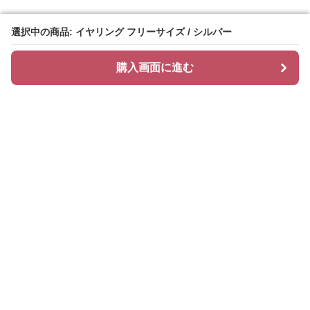
選択中の商品: イヤリング フリーサイズ / シルバー
選択中の商品: イヤリング フリーサイズ / シルバー
購入画面に進む
購入画面に進む
Bridalgleam
について
会社概要