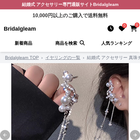
結婚式 アクセサリー
専門通販サイト
Bridalgleam
10,000
円以上のご購入で送料無料
0
0
Bridalgleam
新着商品
商品を検索
人気ランキング
Bridalgleam TOP
›
イヤリングの一覧
›
結婚式 アクセサリー 真珠
Previous slide
Ne