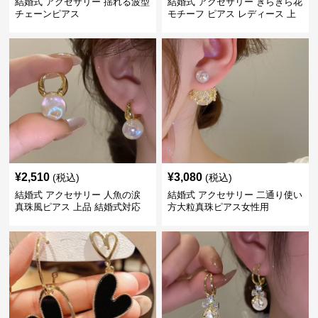
結婚式 アクセサリー 揺れる波型
結婚式 アクセサリー きらきら花
チェーンピアス
モチーフ ピアス レディース 上
品
¥
2,510
¥
3,080
(税込)
(税込)
結婚式 アクセサリー 人魚の涙
結婚式 アクセサリー 二通り使い
真珠風ピアス 上品 結婚式対応
方大粒真珠ピアス女性用